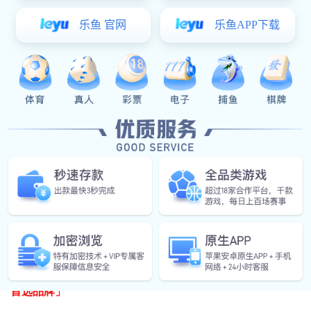
活动现场
自2005年创立以来，迄今已连续举办20年，推荐出行
业优秀的品牌、选拔出优质的工程。
星空电子建筑五金、美润新材
在AL-Survey权威评选上，
以卓越的创新能力与行业引领姿态，
一举摘得两项荣誉，同
时登顶品牌TOP10！
「五金配件 十
广东星空电子建筑五金有限公司荣获
大首选品牌」
广东星空电子建筑五金集团执行董事长
谢晓东先生(左二)代表上台领奖
广东美润新材料科技有限公司荣获
「 密封胶条类 十大
首选品牌」