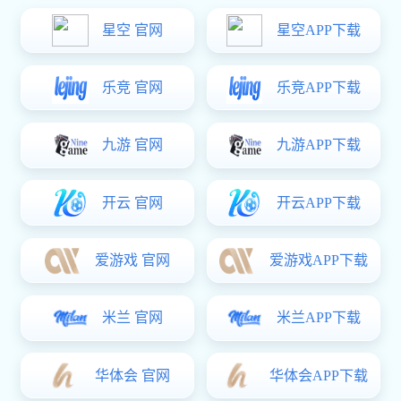
荣 耀 加 冕
2025年3月10日，
第31届全国铝门窗幕墙行业年会在广
州隆重召开。
作为行业开年首场重量级盛会，本届年会吸
引了逾千人齐聚羊城，共探行业破局之道。
活动现场
会上，中国建筑金属结构协会铝门窗幕墙分会举行
了
“2024-2025年度第20届门窗幕墙行业大型读者调查活动
——暨首选品牌、年度工程、设计推荐”
评选活动(以下简
称“AL-Survey”)