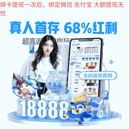
星空电子
职位名称
所属部门
学历要求
招聘人
售后技术员
星空电子兴公司/
中专或者以上
技术部/智控组
业务员
美润公司/家装橡
高中以上
2
佛山
胶事业部