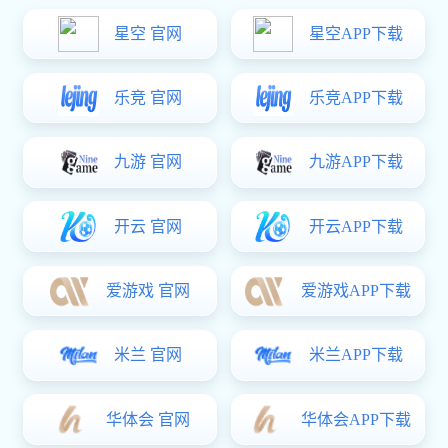
业务员
星空电子兴公司/
高中及以上
3
佛
乾泽公司/销售二
部
普工
美润公司/制造部/
高中及以上
5
佛山
车用后加车间
质检员
美润公司/品质部/
高中及以上
2
佛
汽车品质控制QC
钣金工程师
星空电子五金本
大专及以上
2