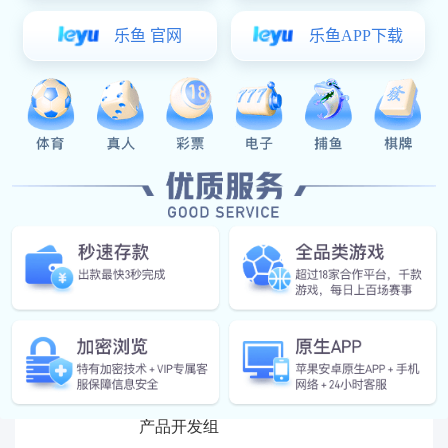
部/实验车间
质检员
美润公司/品质部/
高中及以上
1
佛
汽车品质控制QC
组长
美润公司/制造部/
高中及以上
1
佛山
车用后加车间
区域经理
西南业务部
大专及以上
1
项目专员
美润公司/技术部/
大专及以上
1
产品开发组