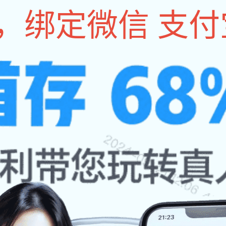
电子集团
产品中心
资讯中心
思享汇
销售网络
认证荣誉
细分行业龙头企业
广东省优秀品牌示范企