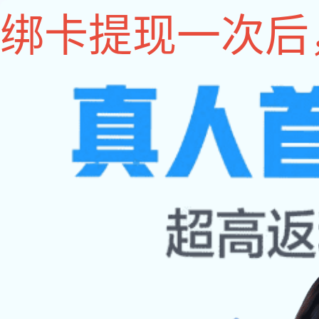
星空电子
星空电子
星空
星空电子
认证荣誉
绿地香港华南区
2021年广东省制造业500强
应商