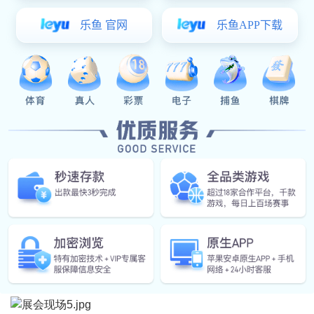
呈现未来人居的智慧图景。
展会现场
其中，星空电子建筑五金推出的
防锈铰链与多点锁闭系
统
成为全场焦点，
采用纳米
涂层技术，耐腐蚀性较传统产
品提升40%，
适配越南北部季风气候，契合越南市场对中
高端建材的需求。
针对越南北方冬季湿冷、夏季多雨的特点，星空电子建
筑五金展出的
复合隔音胶条，隔音性能达45分贝
，成为越
南住宅，机场项目的指定供应商。