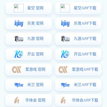
2025年3月19日至23日，星空电子建筑五金携多款产品
亮相
2025越南河内国际建筑建材及家居装饰博览会
(VIETBUILD HANOI)。
在越南河内NECC建筑规划展馆掀起了一股
“中国智
造”风潮！
作为东南亚规模最大、影响力最强的行业盛会之
一，本次展会吸引了来自全球20多个国家和地区的800余家
展商及超10万名专业观众。
展会现场
绿色科技 · 智慧生活
本届展会以
"绿色科技·智慧生活"
为主题，星空电子建
筑五金携
门窗五金、密封胶条、门控系统及淋浴房五金
四
大核心产品线重磅亮相。
通过产品与场景化陈列，生动演绎建筑空间在安全防
护、节能降耗、智能交互等维度的科技进化，为东南亚客商