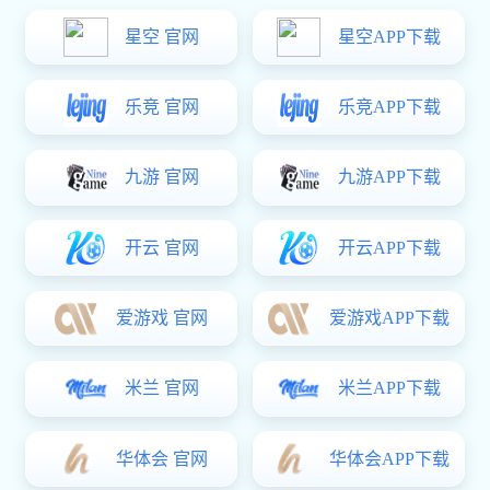
家就为大家详细解析。
一、
门窗五金价格
核心构成要素
1、材质成本是根基：
常用材质成本排序：不锈钢> 锌合金 > 铝合金 > 碳钢。
不锈钢耐腐蚀性最优，成本最高;锌合金强度好，性价比较
高。同种材质也分等级，等级越高、用料越足，成本自然上
升。
2、工艺复杂度定成本：
制造工艺： 压铸、冲压、CNC精密加工等不同工艺，
复杂度与精度要求差异大。结构越复杂、精度要求越高，加
工成本越高。
表面处理： 电镀(环保镍、铬)、喷涂、阳极氧化等，不
仅关乎美观，更是防腐防锈的关键。处理层数越多、标准越
高，成本显著增加。