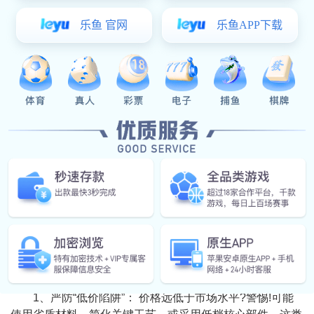
3、功能设计与技术含量：
执手、合页与复杂的多点锁系统、提升推拉五金、智能
电动开窗器等，功能越复杂、技术集成度越高，研发与制造
成本越高。满足不同性能等级的产品，其设计和测试成本也
不同，等级越高价格越高。
4、品牌价值与认证：
知名门窗五金品牌因研发投入、质量保障和售后服务，
存在合理品牌溢价。通过权威认证的产品，其测试和认证成
本会反映在价格中。
5、采购量与定制化：
起订量 (MOQ)： 定制产品通常有最低起订量。批量越
大，单件分摊的模具、开机等固定成本越低，单价越优惠。
特殊定制： 非标尺寸、特殊颜色、专属LOGO、独特功
能等定制需求，需单独开发或调整产线，会额外增加成本。
二、 选购门窗五金如何有效避坑
1、严防“低价陷阱”： 价格远低于市场水平?警惕!可能