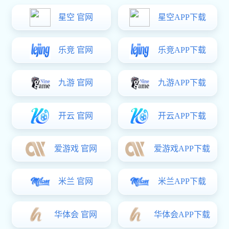
一、安装前的准备工作
先要把工具和材料备齐，比如螺丝刀、扳手、防火胶
条、专用的安装螺丝等。接着要核对五金件的型号，看看是
否和窗户的类型、防火等级对得上，别装错了。最后记得把
窗框、窗扇要装五金的地方清理干净，不能有灰尘或油污，
否则会影响安装的牢固度。
二、核心配件安装步骤
1. 防火合页
先找准位置，把底座分别固定在窗框和窗扇上，装好之
后微调一下，保证开关窗户顺滑，不摩擦、不卡顿。
2. 防火锁具
把锁体对准预留的孔位装进去，连好执手和内部的传动
杆。装完要测试一下，确保锁闭时严密，火灾时能有效防烟
阻火。
3. 防火限位器
用它来控制窗户开合的角度(一般建议不超过30°)，装好