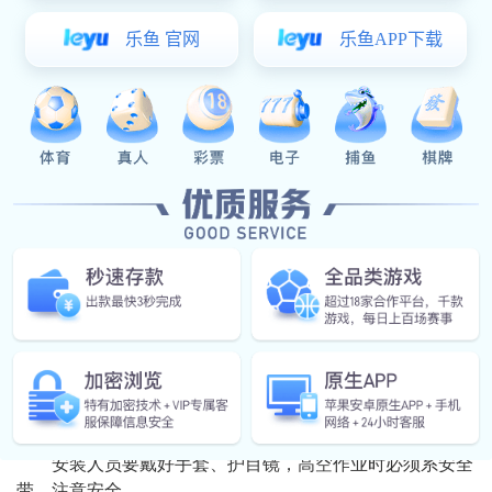
后调好位置，拧紧防松螺丝，避免用久了松动。
4. 防火胶条
在窗扇四周贴上防火胶条，一定要贴平整、贴紧密，不
能留缝，否则会影响密封效果。
三、安装完的调试与检查
全部装好之后，要多开窗关窗试几次，确保五金运行平
稳、没有异响。重点检查胶条有没有贴实、有没有翘边;限
位器能不能卡稳;锁具在受力时是否牢固。这些都关系到最
终能不能通过消防验收。
四、注意事项
不要在窗户型材上随便打孔或切割，以免破坏防火结
构。
建议每半年给五金件做一次润滑保养，胶条如果老化、
开裂了要及时换新。
安装人员要戴好手套、护目镜，高空作业时必须系安全
带，注意安全。