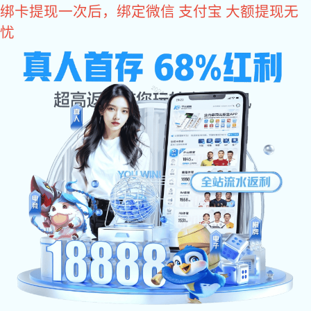
星空电子
常说的门窗五金，究竟指的是
哪“五”金？
文章作者:
Date:2025/02/06
门窗五金是建筑门窗上金属与非金属配件的统称，其作
用在于帮助门窗更好地开启关闭，提高门窗整体的安全性
能。实际上，门窗五金并不是指五种具体的金属，而是泛指
门窗上使用的各种功能性配件。这些配件种类繁多，按用途
区分，主要包括门锁、执手、撑挡、合页、铰链、闭门器、