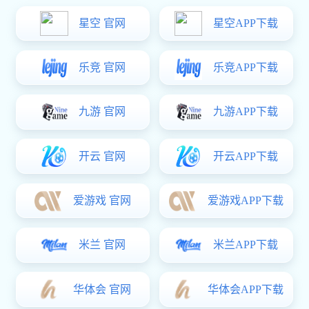
插销、防盗链、感应启闭门装置等。下面，星空电子 将详
细介绍这些常见的门窗五金配件及其功能。
1. 门锁
门锁是门窗五金中最核心的部件之一，主要用于保证门
窗的安全性。门锁的种类繁多，包括机械锁、电子锁、智能
锁等。机械锁是最常见的类型，通过钥匙开启;电子锁则通
过密码、指纹或卡片等方式解锁;智能锁则结合了现代科
技，支持远程控制、手机APP操作等功能。门锁的质量直接
影响到门窗的防盗性能，因此在选择时需要特别注意其材质
和工艺。
2. 执手
执手是门窗上用于开启和关闭的把手，通常安装在门扇
或窗扇的边缘。执手的设计不仅影响门窗的美观度，还关系
到使用的便捷性。常见的执手材质有铝合金、不锈钢、锌合
金等，表面处理工艺包括电镀、喷涂、拉丝等，以满足不同