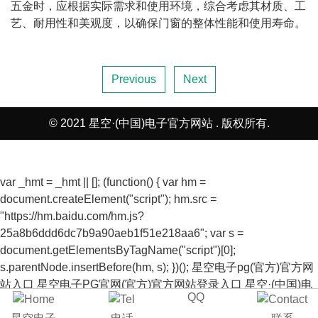
五金时，应根据实际需求和使用环境，综合考虑其材质、工
艺、耐用性和美观度，以确保门窗的整体性能和使用寿命。
Previous
Next
© 2021 星空·(中国)电子官方网站 . 版权所有.
var _hmt = _hmt || []; (function() { var hm =
document.createElement("script"); hm.src =
"https://hm.baidu.com/hm.js?
25a8b6ddd6dc7b9a90aeb1f51e218aa6"; var s =
document.getElementsByTagName("script")[0];
s.parentNode.insertBefore(hm, s); })();
星空电子pg(官方)官方网
站入口
星空电子PG官网(官方)官方网站登录入口
星空·(中国)电
QQ
子官方网站
星空电子pg(官方)官方网站入口
星空电子PG官网(官