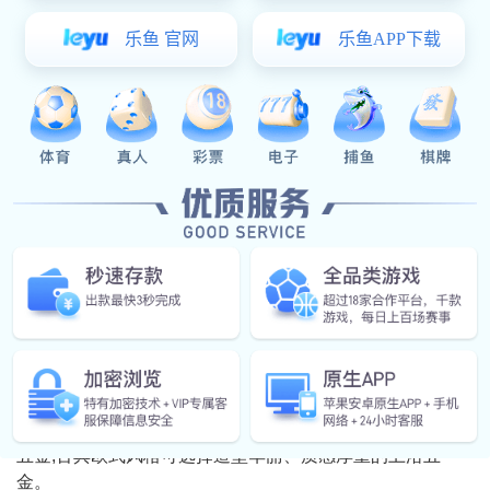
1. 材质选择: 卫浴五金常见的材质有不锈钢、铜合金、
铝合金等。其中，铜合金材质因其耐腐蚀、抑菌性能优异，
是高端卫浴五金的首选。
2. 表面处理: 表面处理工艺直接影响卫浴五金的外观质
感和使用寿命。常见的表面处理工艺有电镀、拉丝、烤漆
等。其中，电镀工艺应用最为广泛，其镀层厚度和均匀度是
衡量品质的重要指标。
3. 品牌选择: 知名品牌在产品设计、生产工艺、质量控
制等方面更具优势，售后服务也更有保障。建议选择口碑
好、信誉高的品牌产品。
4. 功能选择: 根据自身需求选择具备相应功能的卫浴五
金产品。例如，选择带有起泡器的节水龙头，选择带有恒温
功能的淋浴花洒等。
5. 风格搭配: 卫浴五金的风格应与整体卫浴风格相协
调。例如，现代简约风格可选择线条简洁、造型流畅的卫浴
五金;古典欧式风格可选择造型华丽、质感厚重的卫浴五
金。