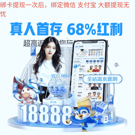
星空电子
星空电子科普：卫浴五金四大部
件简介
文章作者:
Date:2025/02/10
卫生间装修，除了防水工程和管道设计很重要以外。
星
空电子:
卫浴五金配件
的选择也很重要，五金配件的质量尤
为重要。那么日常中卫浴五金的四大部件分别是什么呢?这
些常用的卫浴五金究竟应该如何选呢?接下来，就跟随星空
电子小编一起来了解。