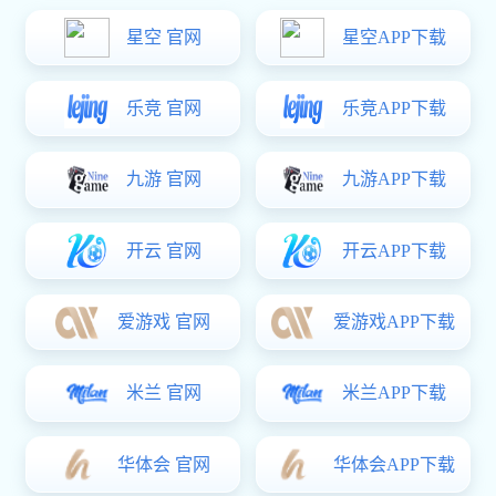
一、材质与工艺：耐用性的基石
合页的耐用性首先取决于材质。传统铁质合页易生锈、
承重差，已逐渐被市场淘汰;现代主流合页多采用304不锈
钢、铝合金或纯铜芯等材质，这些材料具有耐腐蚀、强度
高、承重能力强的特点。例如，304不锈钢合页在潮湿环境
中仍能保持表面光洁，长期使用不易变形;铝合金合页则以
轻盈、防锈性能优异著称，适合对重量敏感的门窗场景。
工艺细节同样重要。优质合页的轴孔与轴芯配合紧密，
转动顺滑无卡顿;表面处理采用电镀三价铬或阳极氧化工
艺，耐腐蚀等级可达96小时盐雾测试8级以上;部分高端合页
还配备静音缓冲结构，通过阻尼设计减少开关时的冲击与噪
音，提升使用体验。
二、生产实力与品控：稳定性的保障
选择源头厂家是确保合页质量的关键。具备自主生产能
力的厂家，能严格把控从原材料采购到成品检验的全流程，