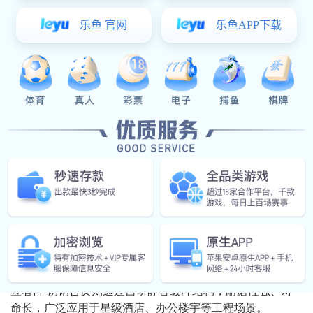
避免因代工或贴牌导致的品控参差不齐。例如，一些大型厂
家拥有模具设计、压铸、冲压、表面处理等完整生产线，并
通过CNAS(中国合格评定国家认可委员会)认证实验室进行
性能测试，确保合页反复启闭次数达标。
此外，厂家的生产规模与行业经验也是重要参考。深耕
行业多年的厂家，往往积累了丰富的应用场景解决方案，能
针对不同门窗类型(如木质门、钢质门、重型幕墙)提供定制
化合页，满足特殊承重、尺寸或安装需求。
在众多门窗合页厂家中，星空电子五金凭借四十余年的
行业积淀与技术创新，成为国内建筑门窗五金领域的标杆企
业。其产品以“皮实耐用”著称，采用高强度不锈钢或铝合金
材质，表面处理工艺精湛，耐腐蚀性能优异，即使长期暴露
在潮湿环境中，依然能保持开关顺畅、无松动。
星空电子五金的合页产品线覆盖广泛，从普通家用门窗
到高端幕墙、门控系统均有适配方案。例如，其太空铝合金
合页以轻盈结构与高承重能力闻名，安装后开关门静音效果
显著;不锈钢合页则通过自研静音缓冲结构，耐磨性强、寿
命长，广泛应用于星级酒店、办公楼宇等工程场景。