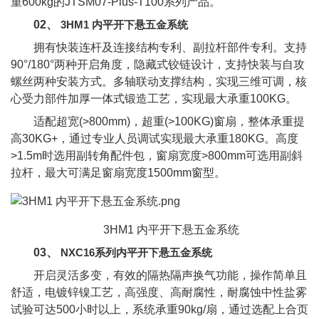
重600kg的JTSM07-Plus-T100系列产品。
02、
3HM1 内平开下悬五金系统
拥有快装连杆及连接结构专利、副拉杆部件专利。支持
90°/180°两种开启角度，隐藏式铰链设计，支持快装与自攻
螺丝两种安装方式。多轴联动支撑结构，实现三维可调，核
心受力部件加厚一体式锻造工艺，实现最大承重100KG。
适配超宽(>800mm)，超重(>100KG)窗扇，整体承重提
高30KG+，通过专业人员调试实现最大承重180KG。高度
>1.5m时选用副转角配件包，窗扇宽度>800mm可选用副斜
拉杆，最大可满足窗扇宽度1500mm窗型。
3HM1 内平开下悬五金系统
03、
NXC16系列内平开下悬五金系统
开启灵活多变，有效的隔热隔声换气功能，操作简单且
舒适，电镀锌镍工艺，高强度、高耐腐性，耐腐蚀中性盐雾
试验可达500小时以上，系统承重90kg/扇，通过选配上合页