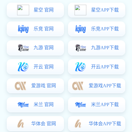
平开门锁系列
星空电子:
门窗密封胶条
铝合金门窗五金
MST-LH-1
MZS-THX-03
星空电子:
MZS-THX-02
星空电子:
MZS-THX-01
星空电子:
MSD-LH-1
星空电子:
88535S/88530S
© 2021 星空·(中国)电子官方网站 . 版权所有.
var _hmt = _hmt || []; (function() { var hm =
document.createElement("script"); hm.src =
"https://hm.baidu.com/hm.js?