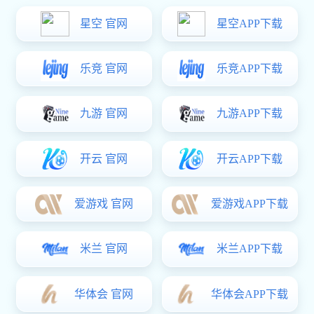
地弹簧
星空电子:
门窗密封胶条
铝合金门窗五金
B-780V
B-780
B-840
星空电子:
B-828
星空电子:
B-650
星空电子:
B-220
B-120
© 2021 星空·(中国)电子官方网站 . 版权所有.
var _hmt = _hmt || []; (function() { var hm =