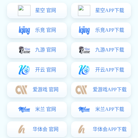
提升推拉门五金
星空电子:
门窗密封胶条
铝合金门窗五金
JTSM01
执手
© 2021 星空·(中国)电子官方网站 . 版权所有.
var _hmt = _hmt || []; (function() { var hm =
document.createElement("script"); hm.src =
"https://hm.baidu.com/hm.js?
25a8b6ddd6dc7b9a90aeb1f51e218aa6"; var s =
document.getElementsByTagName("script")[0];
s.parentNode.insertBefore(hm, s); })();
星空电子pg(官方)官方网